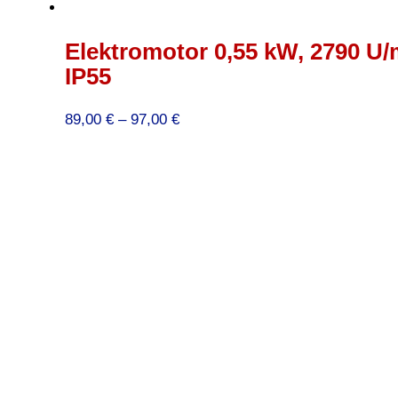
Elektromotor 0,55 kW, 2790 U/
IP55
Preisspanne:
89,00
€
–
97,00
€
89,00 €
bis
97,00 €