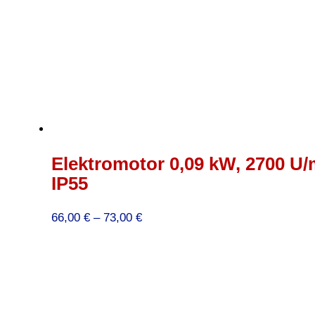
Elektromotor 0,09 kW, 2700 U/m
IP55
Preisspanne:
66,00
€
–
73,00
€
66,00 €
bis
73,00 €