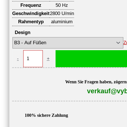
Frequenz
50 Hz
Geschwindigkeit
2800 U/min
Rahmentyp
aluminium
Design
Z
Einphasen
-
+
Elektromotor
1ALJ-
632-
Wenn Sie Fragen haben, zögern S
2,
verkauf@vyb
0,25
kW,
2800
100% sichere Zahlung
U/min,
230V,