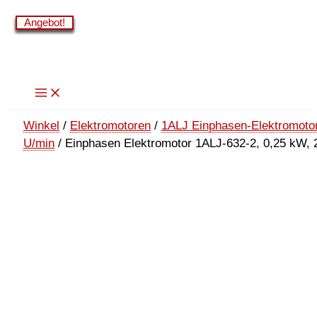
Zum
Angebot!
Angebot!
Angebot!
Angebot!
Angebot!
Angebot!
Angebot!
Inhalt
springen
Winkel
/
Elektromotoren
/
1ALJ Einphasen-Elektromoto
U/min
/ Einphasen Elektromotor 1ALJ-632-2, 0,25 kW, 