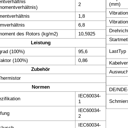
tverhältnis
(mm)
2
omentverhältnis)
Vibratio
entverhältnis
1,8
Vibratio
omverhältnis
6,8
Drehrich
moment des Rotors (kg/m2)
10,5925
Startme
Leistung
LastTyp
grad (100%)
95,6
faktor (100%)
0,86
Kabelve
Zubehör
Auswuch
hermistor
Normen
DE/NDE-
IEC60034-
zifikation
Schmiers
1
IEC60034-
fung
2
IEC60034-
räusch