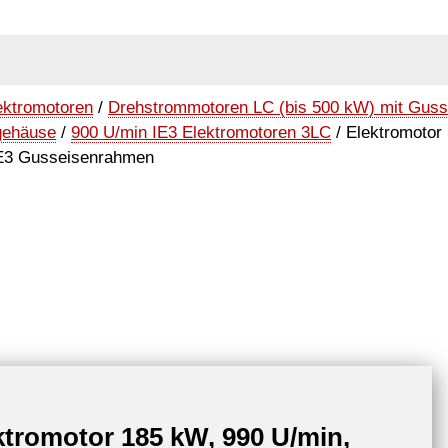
ektromotoren
/
Drehstrommotoren LC (bis 500 kW) mit Gus
gehäuse
/
900 U/min IE3 Elektromotoren 3LC
/ Elektromotor
E3 Gusseisenrahmen
ktromotor 185 kW, 990 U/min,