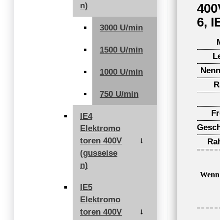
n)
400
6, 
3000 U/min
1500 U/min
L
Nenn
1000 U/min
R
750 U/min
F
IE4
Gesch
Elektromo
toren 400V
→
Ra
(gusseise
n)
Wenn 
IE5
Elektromo
toren 400V
→