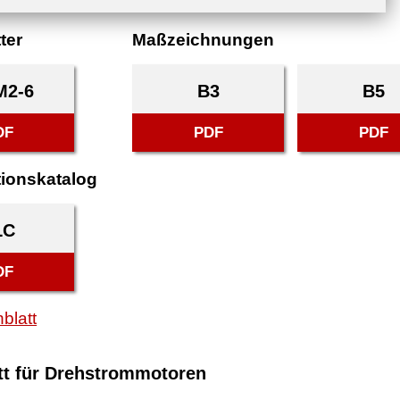
ter
Maßzeichnungen
M2-6
B3
B5
DF
PDF
PDF
tionskatalog
LC
DF
blatt
tt für Drehstrommotoren