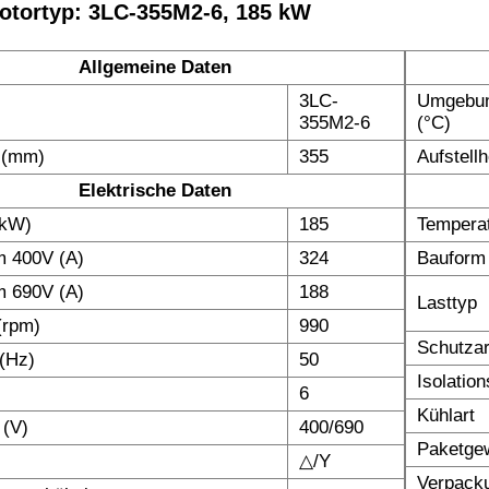
otortyp: 3LC-355M2-6, 185 kW
Allgemeine Daten
3LC-
Umgebun
355M2-6
(°C)
 (mm)
355
Aufstell
Elektrische Daten
(kW)
185
Temperat
m 400V (A)
324
Bauform
m 690V (A)
188
Lasttyp
(rpm)
990
Schutzar
(Hz)
50
Isolatio
6
Kühlart
 (V)
400/690
Paketgew
△/Y
Verpack