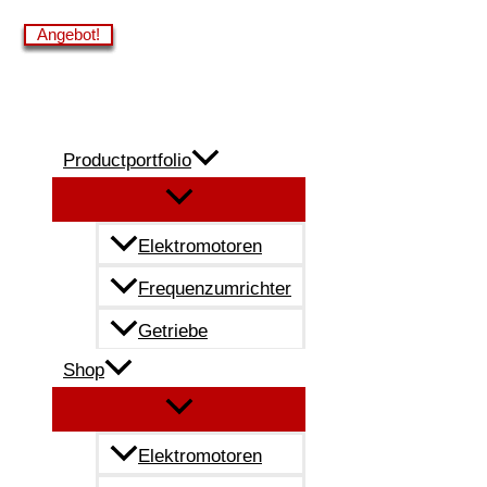
Zum
Angebot!
Angebot!
Angebot!
Angebot!
Angebot!
Angebot!
Inhalt
springen
Productportfolio
Elektromotoren
Frequenzumrichter
Getriebe
Shop
Elektromotoren