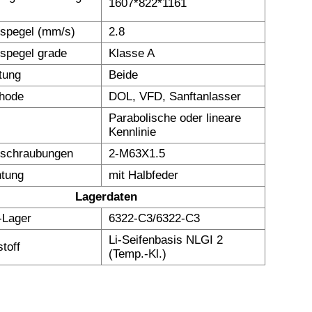
1607*822*1161
nspegel (mm/s)
2.8
nspegel grade
Klasse A
tung
Beide
thode
DOL, VFD, Sanftanlasser
Parabolische oder lineare
Kennlinie
rschraubungen
2-M63X1.5
tung
mit Halbfeder
Lagerdaten
Lager
6322-C3/6322-C3
Li-Seifenbasis NLGI 2
toff
(Temp.-Kl.)