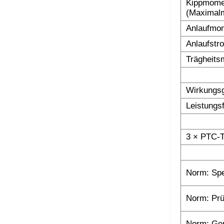
Kippmomen
(Maximalm
Anlaufmom
Anlaufstr
Trägheits
Wirkungs
Leistungs
3 × PTC-T
Norm: Spe
Norm: Prü
Norm: Ge