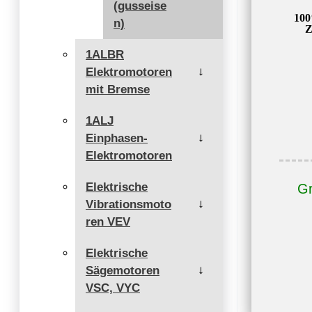
(gusseise
100
n)
Z
1ALBR
Elektromotoren
→
mit Bremse
1ALJ
Einphasen-
→
Elektromotoren
Elektrische
Gr
Vibrationsmoto
→
ren VEV
Elektrische
Sägemotoren
→
VSC, VYC