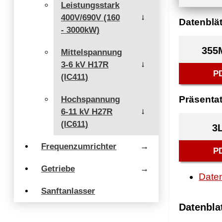
Leistungsstark
400V/690V (160
→
Datenblät
- 3000kW)
355
Mittelspannung
3-6 kV H17R
→
P
(IC411)
Präsenta
Hochspannung
6-11 kV H27R
→
(IC611)
3
Frequenzumrichter
→
P
Getriebe
→
Daten
Sanftanlasser
Datenbla