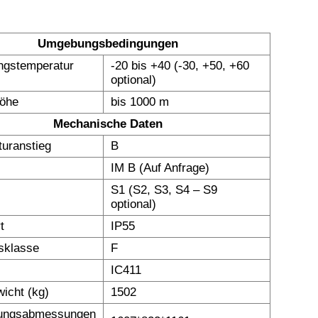
Umgebungsbedingungen
gstemperatur
-20 bis +40 (-30, +50, +60
optional)
höhe
bis 1000 m
Mechanische Daten
uranstieg
B
IM B (Auf Anfrage)
S1 (S2, S3, S4 – S9
optional)
t
IP55
nsklasse
F
IC411
icht (kg)
1502
ungsabmessungen