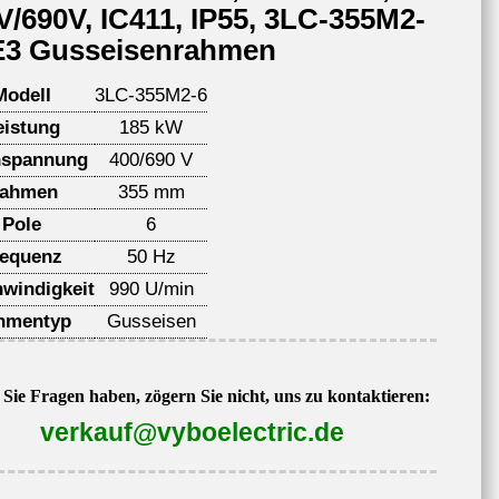
V/690V, IC411, IP55, 3LC-355M2-
IE3 Gusseisenrahmen
Modell
3LC-355M2-6
eistung
185 kW
spannung
400/690 V
ahmen
355 mm
Pole
6
requenz
50 Hz
windigkeit
990 U/min
hmentyp
Gusseisen
Sie Fragen haben, zögern Sie nicht, uns zu kontaktieren:
verkauf@vyboelectric.de