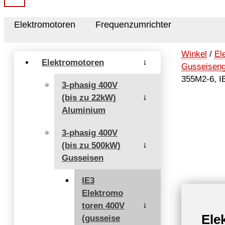
Elektromotoren
Frequenzumrichter
Winkel
/
El
Elektromotoren
→
Gusseisen
355M2-6, I
3-phasig 400V
(bis zu 22kW)
→
Aluminium
3-phasig 400V
(bis zu 500kW)
→
Gusseisen
IE3
Elektromo
toren 400V
→
Ele
(gusseise