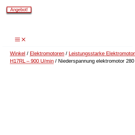
Zum
Angebot!
Angebot!
Angebot!
Angebot!
Angebot!
Angebot!
Inhalt
springen
Winkel
/
Elektromotoren
/
Leistungsstarke Elektromoto
H17RL – 900 U/min
/ Niederspannung elektromotor 280