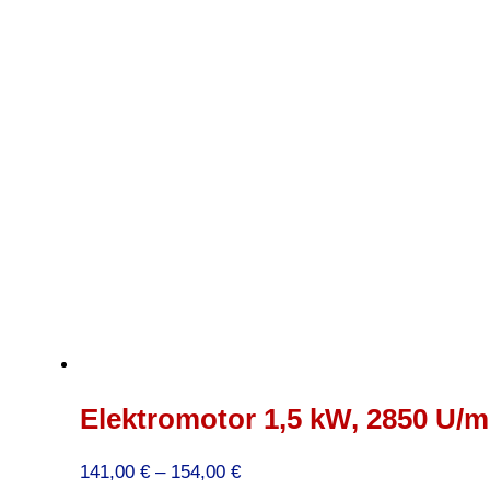
97,00 €
Elektromotor 1,5 kW, 2850 U/mi
Preisspanne:
141,00
€
–
154,00
€