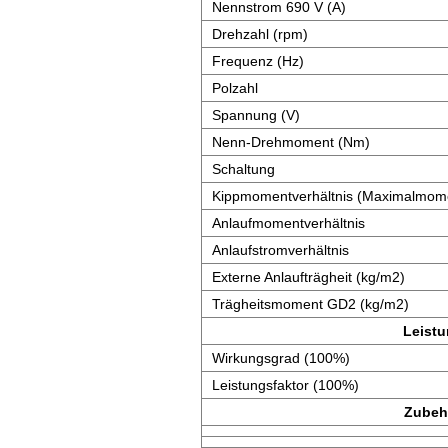
Nennstrom 690 V (A)
Drehzahl (rpm)
Frequenz (Hz)
Polzahl
Spannung (V)
Nenn-Drehmoment (Nm)
Schaltung
Kippmomentverhältnis (Maximalmome
Anlaufmomentverhältnis
Anlaufstromverhältnis
Externe Anlaufträgheit (kg/m2)
Trägheitsmoment GD2 (kg/m2)
Leist
Wirkungsgrad (100%)
Leistungsfaktor (100%)
Zubeh