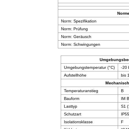
Norm
Norm: Spezifikation
Norm: Prüfung
Norm: Geräusch
Norm: Schwingungen
Umgebungsbe
Umgebungstemperatur (°C)
-20 
Aufstellhöhe
bis 
Mechanisch
Temperaturanstieg
B
Bauform
IM 
Lasttyp
S1 (
Schutzart
IP5
Isolationsklasse
F