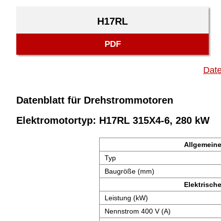
H17RL
PDF
Date
Datenblatt für Drehstrommotoren
Elektromotortyp: H17RL 315X4-6, 280 kW
Allgemeine
Typ
Baugröße (mm)
Elektrisch
Leistung (kW)
Nennstrom 400 V (A)