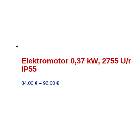
Elektromotor 0,37 kW, 2755 U/
IP55
Preisspanne:
84,00
€
–
92,00
€
84,00 €
bis
92,00 €