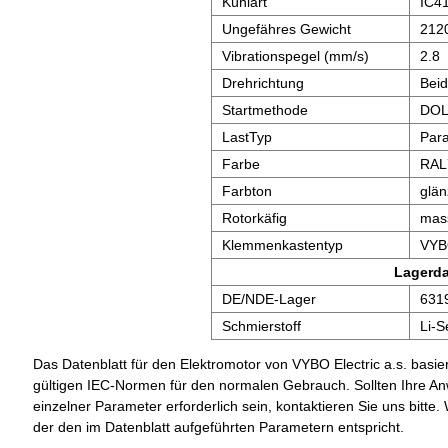
Kühlart
IC4
Ungefähres Gewicht
212
Vibrationspegel (mm/s)
2.8
Drehrichtung
Bei
Startmethode
DOL,
LastTyp
Para
Farbe
RAL
Farbton
glä
Rotorkäfig
mass
Klemmenkastentyp
VYB
Lagerd
DE/NDE-Lager
631
Schmierstoff
Li-S
Das Datenblatt für den Elektromotor von VYBO Electric a.s. basier
gültigen IEC-Normen für den normalen Gebrauch. Sollten Ihre A
einzelner Parameter erforderlich sein, kontaktieren Sie uns bit
der den im Datenblatt aufgeführten Parametern entspricht.