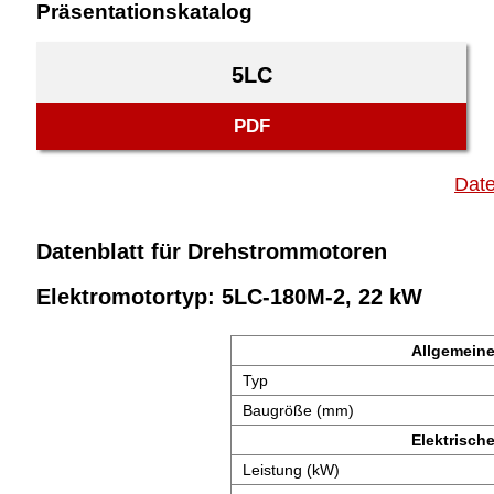
Präsentationskatalog
5LC
PDF
Date
Datenblatt für Drehstrommotoren
Elektromotortyp: 5LC-180M-2, 22 kW
Allgemeine
Typ
Baugröße (mm)
Elektrisch
Leistung (kW)