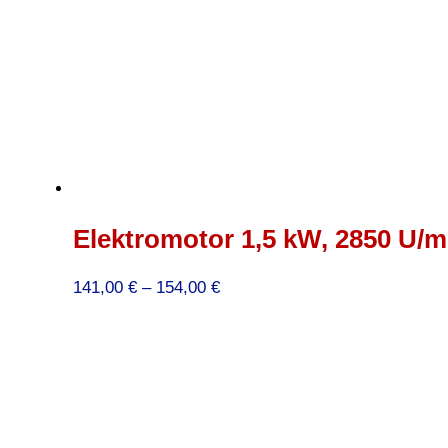
Elektromotor 1,5 kW, 2850 U/mi
Preisspanne:
141,00
€
–
154,00
€
141,00 €
bis
154,00 €