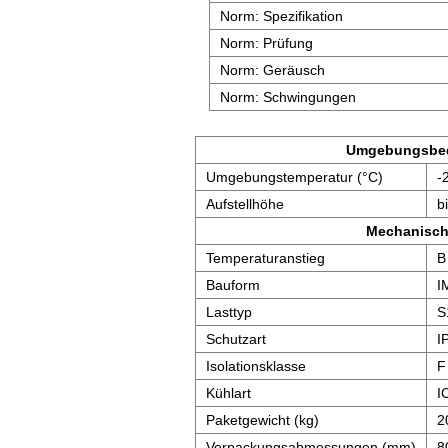
Norm: Spezifikation
Norm: Prüfung
Norm: Geräusch
Norm: Schwingungen
Umgebungsbe
Umgebungstemperatur (°C)
-
Aufstellhöhe
b
Mechanisch
Temperaturanstieg
B
Bauform
I
Lasttyp
S
Schutzart
I
Isolationsklasse
F
Kühlart
I
Paketgewicht (kg)
2
Verpackungsabmessungen (mm)
8