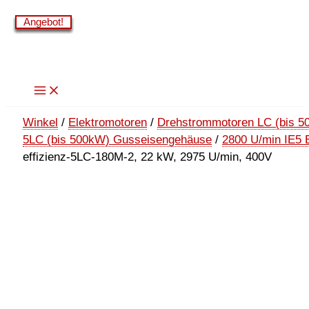
Zum
Angebot!
Angebot!
Angebot!
Angebot!
Angebot!
Angebot!
Inhalt
springen
Winkel
/
Elektromotoren
/
Drehstrommotoren LC (bis 5
5LC (bis 500kW) Gusseisengehäuse
/
2800 U/min IE5 
effizienz-5LC-180M-2, 22 kW, 2975 U/min, 400V