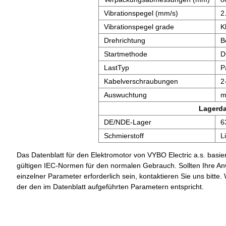
Vibrationspegel (mm/s)
2
Vibrationspegel grade
K
Drehrichtung
B
Startmethode
D
LastTyp
P
Kabelverschraubungen
2
Auswuchtung
m
Lagerd
DE/NDE-Lager
6
Schmierstoff
L
Das Datenblatt für den Elektromotor von VYBO Electric a.s. basier
gültigen IEC-Normen für den normalen Gebrauch. Sollten Ihre A
einzelner Parameter erforderlich sein, kontaktieren Sie uns bit
der den im Datenblatt aufgeführten Parametern entspricht.