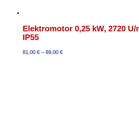
Elektromotor 0,25 kW, 2720 U/
IP55
Preisspanne:
81,00
€
–
89,00
€
81,00 €
bis
89,00 €