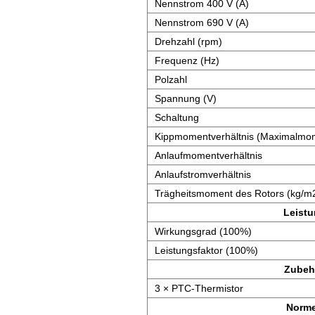
Nennstrom 400 V (A)
Nennstrom 690 V (A)
Drehzahl (rpm)
Frequenz (Hz)
Polzahl
Spannung (V)
Schaltung
Kippmomentverhältnis (Maximalmom
Anlaufmomentverhältnis
Anlaufstromverhältnis
Trägheitsmoment des Rotors (kg/m
Leist
Wirkungsgrad (100%)
Leistungsfaktor (100%)
Zubeh
3 × PTC-Thermistor
Norm