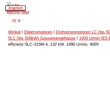
Zum
Angebot!
Angebot!
Angebot!
Angebot!
Angebot!
Angebot!
Inhalt
springen
Winkel
/
Elektromotoren
/
Drehstrommotoren LC (bis 5
5LC (bis 500kW) Gusseisengehäuse
/
1400 U/min IE5 
effizienz-5LC-315M-4, 132 kW, 1490 U/min, 400V