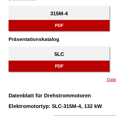
315M-4
PDF
Präsentationskatalog
5LC
PDF
Date
Datenblatt für Drehstrommotoren
Elektromotortyp: 5LC-315M-4, 132 kW