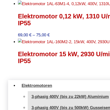
111,00 €
bis
Elektromotor 0,12 kW, 1310 U/
121,00 €
IP55
Preisspanne:
69,00
€
–
75,00
€
69,00 €
bis
Elektromotor 15 kW, 2930 U/mi
75,00 €
IP55
Elektromotoren
3-phasig 400V (bis zu 22kW) Aluminium
3-phasig 400V (bis zu 500kW) Gusseise