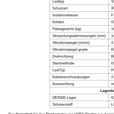
Lasttyp
S
Schutzart
I
Isolationsklasse
F
Kühlart
I
Paketgewicht (kg)
1
Verpackungsabmessungen (mm)
1
Vibrationspegel (mm/s)
2
Vibrationspegel grade
K
Drehrichtung
B
Startmethode
D
LastTyp
P
Kabelverschraubungen
2
Auswuchtung
m
Lagerd
DE/NDE-Lager
6
Schmierstoff
L
Das Datenblatt für den Elektromotor von VYBO Electric a.s. basier