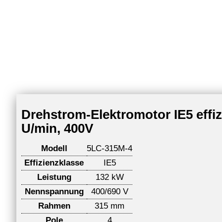
Drehstrom-Elektromotor IE5 effi
U/min, 400V
Modell
5LC-315M-4
Effizienzklasse
IE5
Leistung
132 kW
Nennspannung
400/690 V
Rahmen
315 mm
Pole
4