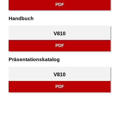
PDF
Handbuch
V810
PDF
Präsentationskatalog
V810
PDF