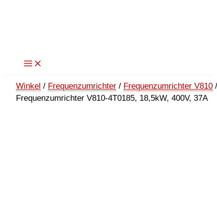
Zum
Inhalt
springen
Winkel
/
Frequenzumrichter
/
Frequenzumrichter V810
Frequenzumrichter V810-4T0185, 18,5kW, 400V, 37A