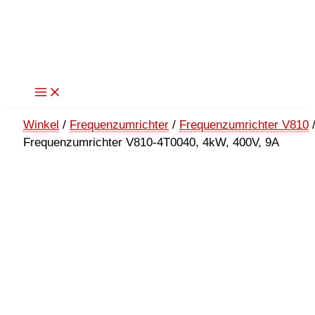
Zum
Inhalt
springen
Winkel
/
Frequenzumrichter
/
Frequenzumrichter V810
Frequenzumrichter V810-4T0040, 4kW, 400V, 9A