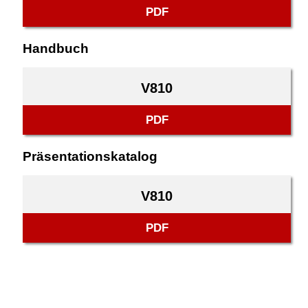
PDF
Handbuch
V810
PDF
Präsentationskatalog
V810
PDF