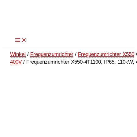
Zum
Inhalt
springen
Winkel
/
Frequenzumrichter
/
Frequenzumrichter X550
400V
/ Frequenzumrichter X550-4T1100, IP65, 110kW, 