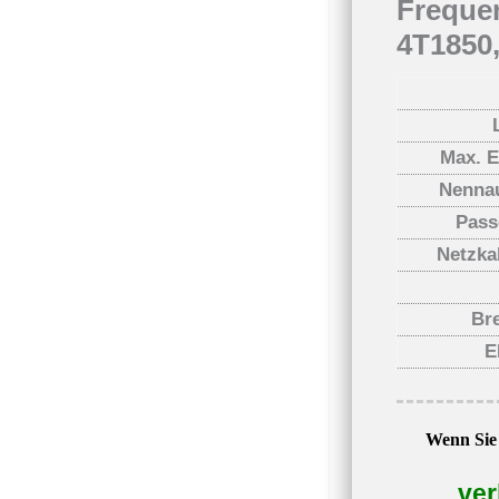
Freque
4T1850
Max. 
Nenna
Pass
Netzka
Br
E
Wenn Sie 
ver