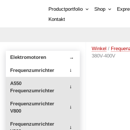
Zum
Productportfolio
Shop
Expre
Inhalt
Kontakt
springen
Winkel
/
Frequen
380V-400V
Elektromotoren
→
Frequenzumrichter
→
A550
→
Frequenzumrichter
Frequenzumrichter
→
V800
Frequenzumrichter
→