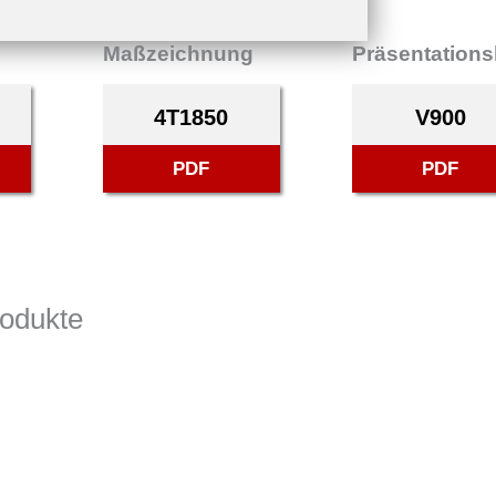
Maßzeichnung
Präsentations
4T1850
V900
PDF
PDF
rodukte