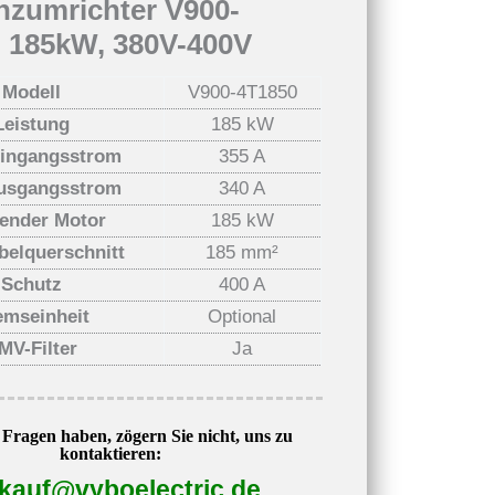
nzumrichter V900-
, 185kW, 380V-400V
Modell
V900-4T1850
Leistung
185 kW
Eingangsstrom
355 A
usgangsstrom
340 A
ender Motor
185 kW
belquerschnitt
185 mm²
Schutz
400 A
emseinheit
Optional
MV-Filter
Ja
Fragen haben, zögern Sie nicht, uns zu
kontaktieren:
kauf@vyboelectric.de