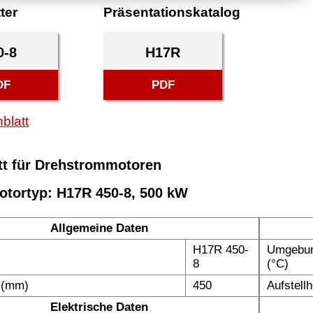
ter
Präsentationskatalog
0-8
H17R
DF
PDF
blatt
tt für Drehstrommotoren
otortyp: H17R 450-8, 500 kW
Allgemeine Daten
H17R 450-
Umgebun
8
(°C)
 (mm)
450
Aufstell
Elektrische Daten