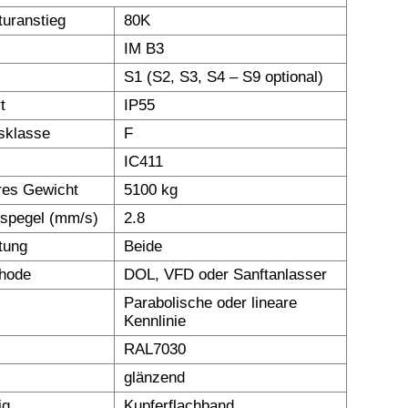
uranstieg
80K
IM B3
S1 (S2, S3, S4 – S9 optional)
t
IP55
nsklasse
F
IC411
res Gewicht
5100 kg
nspegel (mm/s)
2.8
tung
Beide
thode
DOL, VFD oder Sanftanlasser
Parabolische oder lineare
Kennlinie
RAL7030
glänzend
ig
Kupferflachband