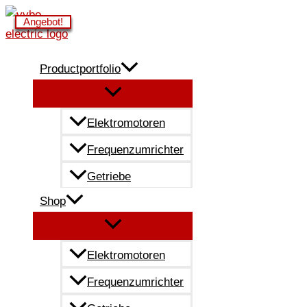
Zum
Angebot!
Angebot!
Angebot!
Angebot!
Angebot!
Angebot!
Inhalt
springen
Productportfolio
Elektromotoren
Frequenzumrichter
Getriebe
Shop
Elektromotoren
Frequenzumrichter