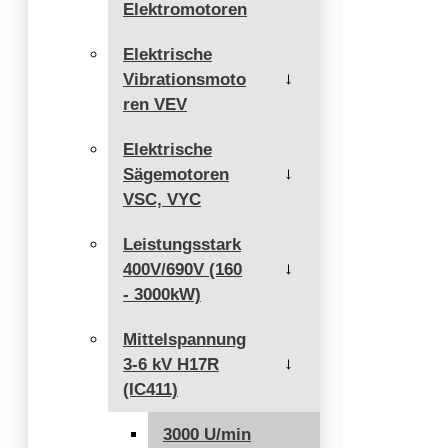
Elektromotoren
Elektrische
Vibrationsmoto
→
ren VEV
Elektrische
Sägemotoren
→
VSC, VYC
Leistungsstark
400V/690V (160
→
- 3000kW)
Mittelspannung
3-6 kV H17R
→
(IC411)
3000 U/min