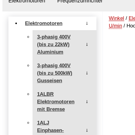
Elektromotoren
Frequenzumrichter
Winkel
/
El
Elektromotoren
→
U/min
/ Hoc
3-phasig 400V
(bis zu 22kW)
→
Aluminium
3-phasig 400V
(bis zu 500kW)
→
Gusseisen
1ALBR
Elektromotoren
→
mit Bremse
1ALJ
Einphasen-
→