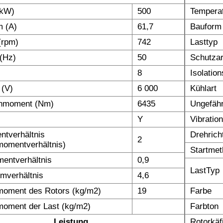
(kW)
500
Temperat
m (A)
61,7
Bauform
(rpm)
742
Lasttyp
(Hz)
50
Schutzar
8
Isolatio
 (V)
6 000
Kühlart
hmoment (Nm)
6435
Ungefäh
Y
Vibratio
tverhältnis
Drehrich
2
omentverhältnis)
Startme
entverhältnis
0,9
LastTyp
omverhältnis
4,6
moment des Rotors (kg/m2)
19
Farbe
moment der Last (kg/m2)
Farbton
Leistung
Rotorkäf