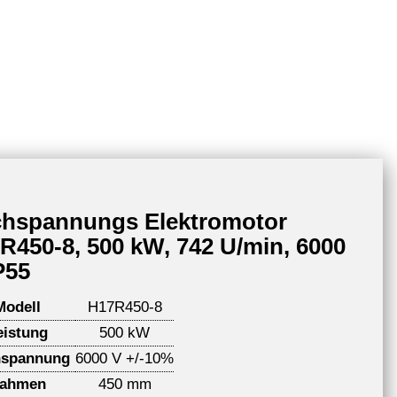
hspannungs Elektromotor
R450-8, 500 kW, 742 U/min, 6000
P55
Modell
H17R450-8
eistung
500 kW
spannung
6000 V +/-10%
ahmen
450 mm