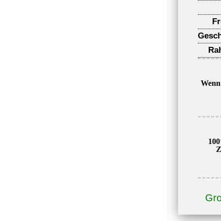
F
Gesch
Ra
Wenn 
100
Z
Gro