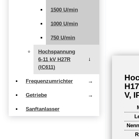
1500 U/min
1000 U/min
750 U/min
Hochspannung
6-11 kV H27R
→
(IC611)
Hoc
Frequenzumrichter
→
H17
V, I
Getriebe
→
Sanftanlasser
L
Nenn
R