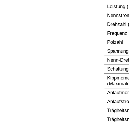
Leistung 
Nennstro
Drehzahl 
Frequenz 
Polzahl
Spannung
Nenn-Dre
Schaltung
Kippmomen
(Maximalm
Anlaufmom
Anlaufstr
Trägheits
Trägheits