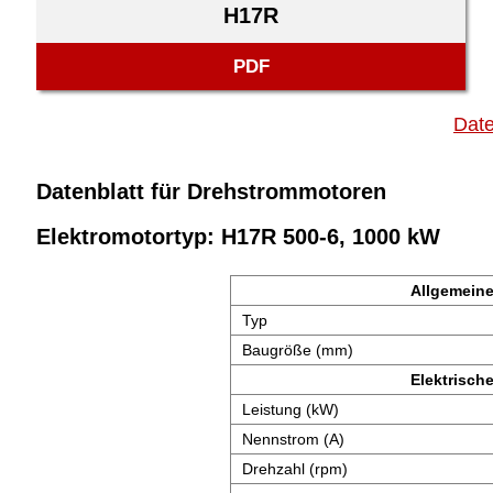
H17R
PDF
Date
Datenblatt für Drehstrommotoren
Elektromotortyp: H17R 500-6, 1000 kW
Allgemeine
Typ
Baugröße (mm)
Elektrisch
Leistung (kW)
Nennstrom (A)
Drehzahl (rpm)