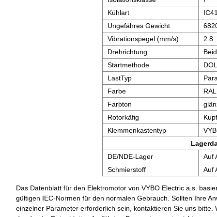
Kühlart
IC4
Ungefähres Gewicht
682
Vibrationspegel (mm/s)
2.8
Drehrichtung
Bei
Startmethode
DOL,
LastTyp
Para
Farbe
RAL
Farbton
glä
Rotorkäfig
Kupf
Klemmenkastentyp
VYB
Lagerd
DE/NDE-Lager
Auf 
Schmierstoff
Auf 
Das Datenblatt für den Elektromotor von VYBO Electric a.s. basier
gültigen IEC-Normen für den normalen Gebrauch. Sollten Ihre A
einzelner Parameter erforderlich sein, kontaktieren Sie uns bit