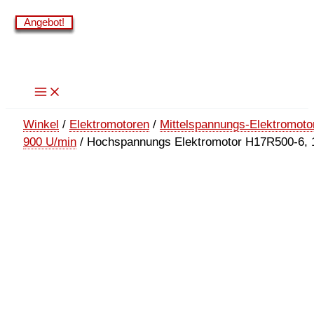
Zum
Angebot!
Angebot!
Angebot!
Angebot!
Angebot!
Angebot!
Inhalt
springen
Winkel
/
Elektromotoren
/
Mittelspannungs-Elektromoto
900 U/min
/ Hochspannungs Elektromotor H17R500-6, 1