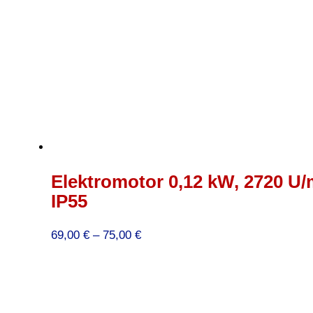
Elektromotor 0,12 kW, 2720 U/m
IP55
Preisspanne:
69,00
€
–
75,00
€
69,00 €
bis
75,00 €