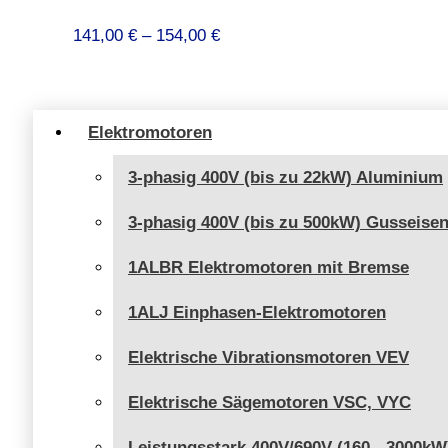
Preisspanne:
141,00
€
–
154,00
€
141,00 €
bis
154,00 €
Elektromotoren
3-phasig 400V (bis zu 22kW) Aluminium
3-phasig 400V (bis zu 500kW) Gusseise
1ALBR Elektromotoren mit Bremse
1ALJ Einphasen-Elektromotoren
Elektrische Vibrationsmotoren VEV
Elektrische Sägemotoren VSC, VYC
Leistungsstark 400V/690V (160 - 3000kW