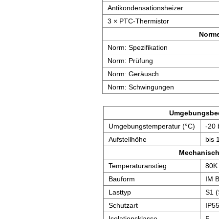
Antikondensationsheizer
3 × PTC-Thermistor
Norm
Norm: Spezifikation
Norm: Prüfung
Norm: Geräusch
Norm: Schwingungen
Umgebungsbe
Umgebungstemperatur (°C)
-20 
Aufstellhöhe
bis 
Mechanisch
Temperaturanstieg
80K
Bauform
IM 
Lasttyp
S1 (
Schutzart
IP5
Isolationsklasse
F