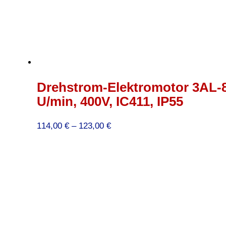
Drehstrom-Elektromotor 3AL-80
U/min, 400V, IC411, IP55
Preisspanne:
114,00
€
–
123,00
€
114,00 €
bis
123,00 €