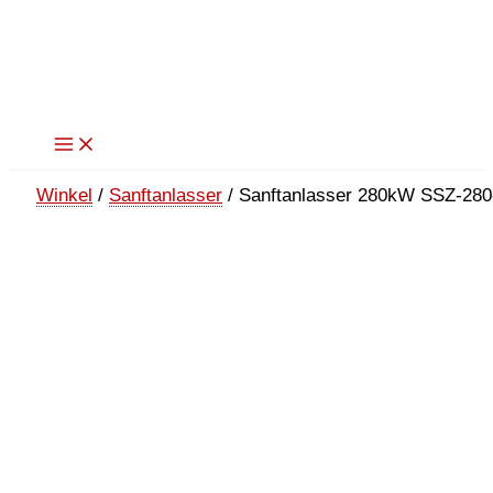
Zum
Inhalt
springen
Winkel
/
Sanftanlasser
/ Sanftanlasser 280kW SSZ-280