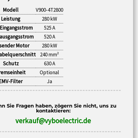
Modell
V900-4T2800
Leistung
280 kW
 Eingangsstrom
525 A
ausgangsstrom
520 A
sender Motor
280 kW
abelquerschnitt
240 mm²
Schutz
630 A
remseinheit
Optional
EMV-Filter
Ja
n Sie Fragen haben, zögern Sie nicht, uns zu
kontaktieren:
verkauf@vyboelectric.de