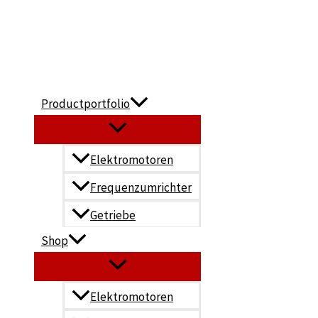
Zum
Inhalt
springen
Productportfolio
Elektromotoren
Frequenzumrichter
Getriebe
Shop
Elektromotoren