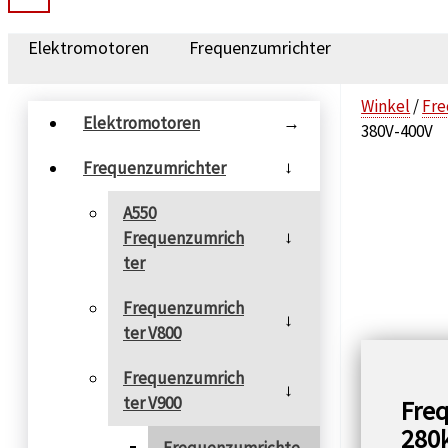
Elektromotoren
Frequenzumrichter
Winkel
/
Fre
Elektromotoren
→
380V-400V
Frequenzumrichter
→
A550
Frequenzumrich
→
ter
Frequenzumrich
→
ter V800
Frequenzumrich
→
ter V900
Fre
280