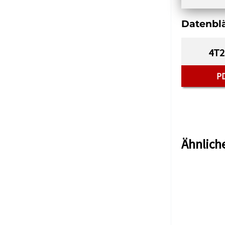
Datenblä
4T2
P
Ähnlich