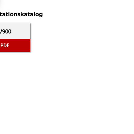
tationskatalog
V900
PDF