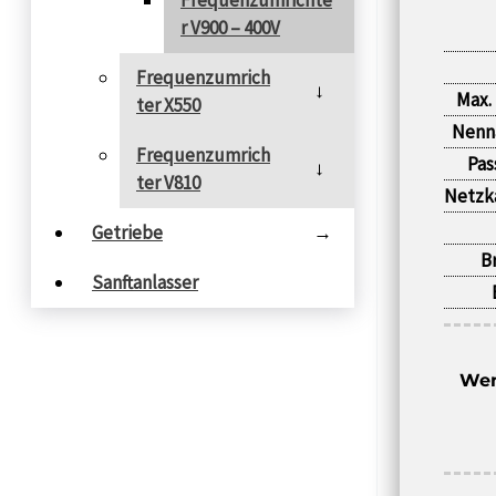
Frequenzumrichte
r V900 – 400V
Frequenzumrich
→
Max.
ter X550
Nenn
Frequenzumrich
Pas
→
ter V810
Netzk
Getriebe
→
B
Sanftanlasser
Wen