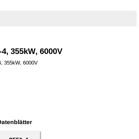
4, 355kW, 6000V
4, 355kW, 6000V
atenblätter