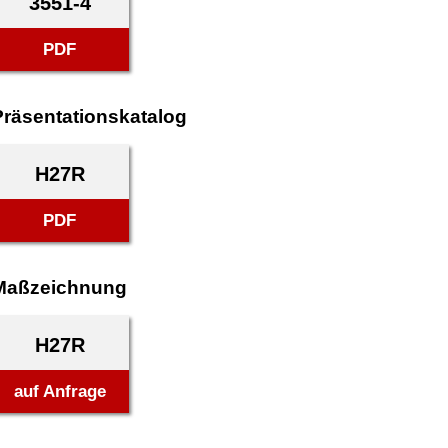
3551-4
PDF
Präsentationskatalog
H27R
PDF
Maßzeichnung
H27R
auf Anfrage