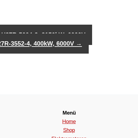
 H27R-5604-2, 3150kW, 6000V
27R-3552-4, 400kW, 6000V
→
Menü
Home
Shop