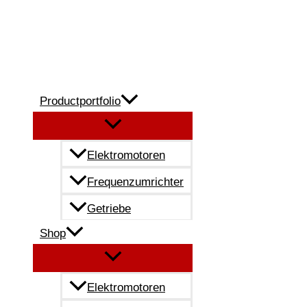
Zum
Inhalt
springen
Productportfolio
Elektromotoren
Frequenzumrichter
Getriebe
Shop
Elektromotoren