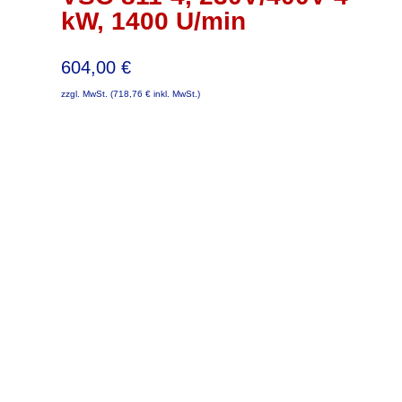
kW, 1400 U/min
604,00
€
zzgl. MwSt. (
718,76
€
inkl. MwSt.)