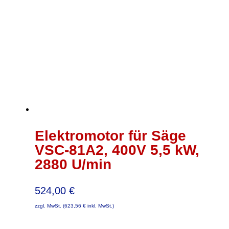
Elektromotor für Säge
VSC-81A2, 400V 5,5 kW,
2880 U/min
524,00
€
zzgl. MwSt. (
623,56
€
inkl. MwSt.)