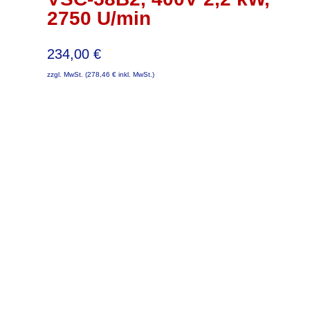
2750 U/min
234,00
€
zzgl. MwSt. (
278,46
€
inkl. MwSt.)