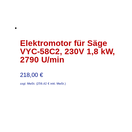
Elektromotor für Säge
VYC-58C2, 230V 1,8 kW,
2790 U/min
218,00
€
zzgl. MwSt. (
259,42
€
inkl. MwSt.)