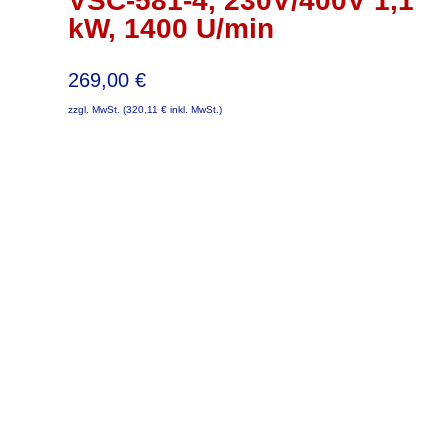
VSC-581-4, 230V/400V 1,1
kW, 1400 U/min
269,00
€
zzgl. MwSt. (
320,11
€
inkl. MwSt.)