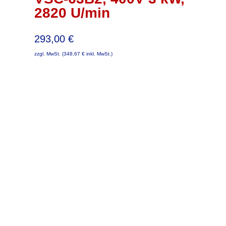
2820 U/min
293,00
€
zzgl. MwSt. (
348,67
€
inkl. MwSt.)