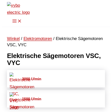
Zum
Inhalt
springen
Winkel
/
Elektromotoren
/ Elektrische Sägemotoren
VSC, VYC
Elektrische Sägemotoren VSC,
VYC
3000 U/min
1500 U/min