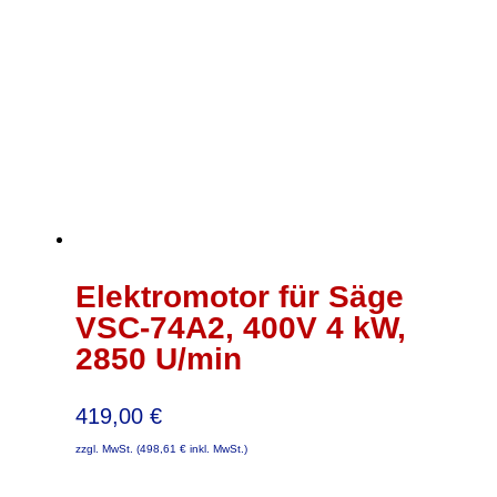
Elektromotor für Säge
VSC-74A2, 400V 4 kW,
2850 U/min
419,00
€
zzgl. MwSt. (
498,61
€
inkl. MwSt.)