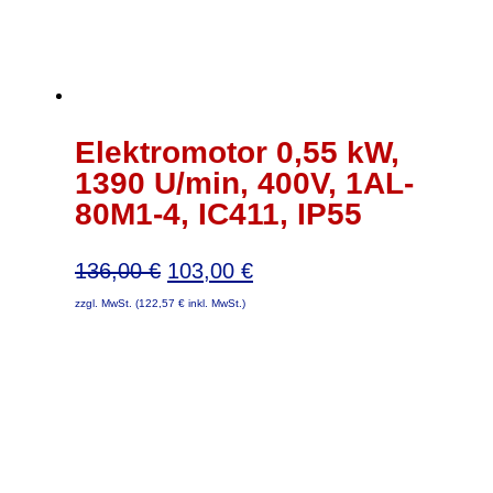
Elektromotor 0,55 kW,
1390 U/min, 400V, 1AL-
80M1-4, IC411, IP55
Ursprünglicher
Aktueller
136,00
€
103,00
€
Preis
Preis
zzgl. MwSt. (
122,57
€
inkl. MwSt.)
war:
ist:
136,00 €
103,00 €.