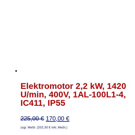
Elektromotor 2,2 kW, 1420
U/min, 400V, 1AL-100L1-4,
IC411, IP55
Ursprünglicher
Aktueller
225,00
€
170,00
€
Preis
Preis
zzgl. MwSt. (
202,30
€
inkl. MwSt.)