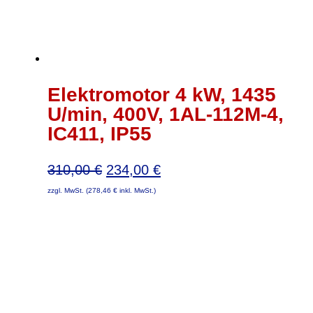
Elektromotor 4 kW, 1435
U/min, 400V, 1AL-112M-4,
IC411, IP55
Ursprünglicher
Aktueller
310,00
€
234,00
€
Preis
Preis
zzgl. MwSt. (
278,46
€
inkl. MwSt.)
war:
ist:
310,00 €
234,00 €.