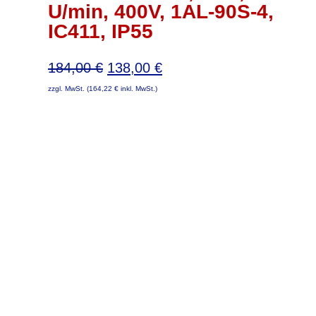
U/min, 400V, 1AL-90S-4,
IC411, IP55
Ursprünglicher
Aktueller
184,00
€
138,00
€
Preis
Preis
zzgl. MwSt. (
164,22
€
inkl. MwSt.)
war:
ist:
184,00 €
138,00 €.