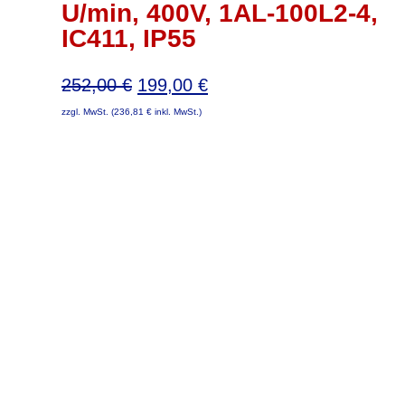
U/min, 400V, 1AL-100L2-4,
IC411, IP55
Ursprünglicher
Aktueller
252,00
€
199,00
€
Preis
Preis
zzgl. MwSt. (
236,81
€
inkl. MwSt.)
war:
ist:
252,00 €
199,00 €.