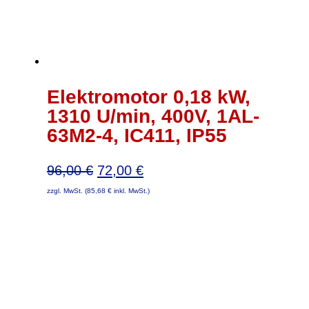
Elektromotor 0,18 kW,
1310 U/min, 400V, 1AL-
63M2-4, IC411, IP55
Ursprünglicher
Aktueller
96,00
€
72,00
€
Preis
Preis
zzgl. MwSt. (
85,68
€
inkl. MwSt.)
war:
ist:
96,00 €
72,00 €.