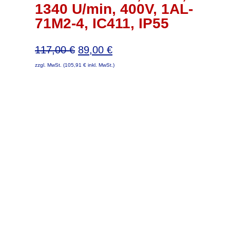
1340 U/min, 400V, 1AL-
71M2-4, IC411, IP55
Ursprünglicher
Aktueller
117,00
€
89,00
€
Preis
Preis
zzgl. MwSt. (
105,91
€
inkl. MwSt.)
war:
ist:
117,00 €
89,00 €.