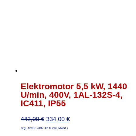
Elektromotor 5,5 kW, 1440
U/min, 400V, 1AL-132S-4,
IC411, IP55
Ursprünglicher
Aktueller
442,00
€
334,00
€
Preis
Preis
zzgl. MwSt. (
397,46
€
inkl. MwSt.)
war:
ist: