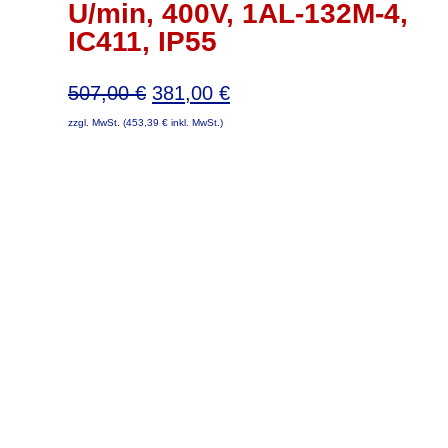
U/min, 400V, 1AL-132M-4,
IC411, IP55
Ursprünglicher
Aktueller
507,00
€
381,00
€
Preis
Preis
zzgl. MwSt. (
453,39
€
inkl. MwSt.)
war:
ist:
507,00 €
381,00 €.