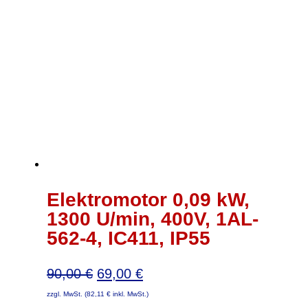
Elektromotor 0,09 kW,
1300 U/min, 400V, 1AL-
562-4, IC411, IP55
Ursprünglicher
Aktueller
90,00
€
69,00
€
Preis
Preis
zzgl. MwSt. (
82,11
€
inkl. MwSt.)