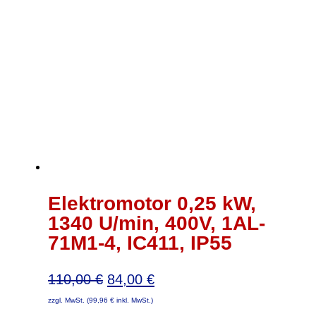
Elektromotor 0,25 kW,
1340 U/min, 400V, 1AL-
71M1-4, IC411, IP55
Ursprünglicher
Aktueller
110,00
€
84,00
€
Preis
Preis
zzgl. MwSt. (
99,96
€
inkl. MwSt.)