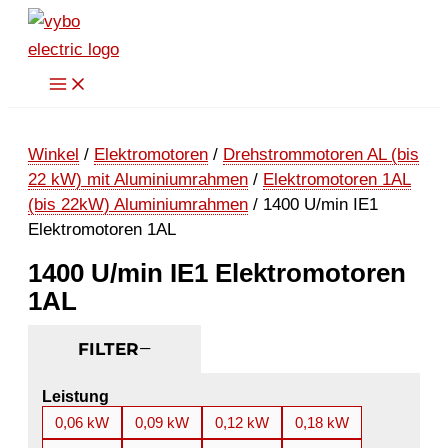
Zum
Inhalt
springen
Winkel
/
Elektromotoren
/
Drehstrommotoren AL (bis
22 kW) mit Aluminiumrahmen
/
Elektromotoren 1AL
(bis 22kW) Aluminiumrahmen
/ 1400 U/min IE1
Elektromotoren 1AL
1400 U/min IE1 Elektromotoren
1AL
FILTER
Leistung
0,06 kW
0,09 kW
0,12 kW
0,18 kW