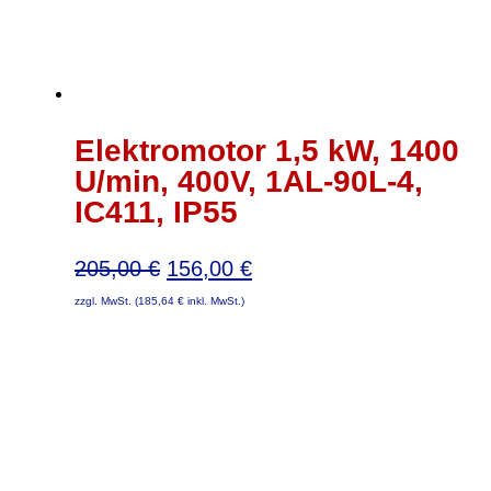
Elektromotor 1,5 kW, 1400
U/min, 400V, 1AL-90L-4,
IC411, IP55
Ursprünglicher
Aktueller
205,00
€
156,00
€
Preis
Preis
zzgl. MwSt. (
185,64
€
inkl. MwSt.)
war:
ist:
205,00 €
156,00 €.