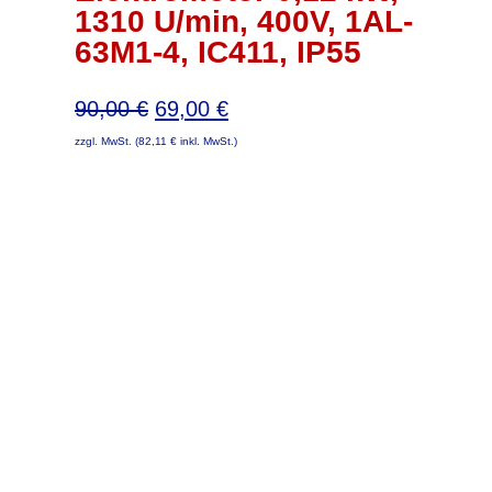
1310 U/min, 400V, 1AL-
63M1-4, IC411, IP55
Ursprünglicher
Aktueller
90,00
€
69,00
€
Preis
Preis
zzgl. MwSt. (
82,11
€
inkl. MwSt.)
war:
ist:
90,00 €
69,00 €.