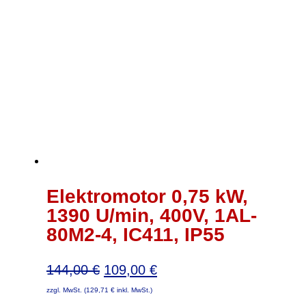
Elektromotor 0,75 kW,
1390 U/min, 400V, 1AL-
80M2-4, IC411, IP55
Ursprünglicher
Aktueller
144,00
€
109,00
€
Preis
Preis
zzgl. MwSt. (
129,71
€
inkl. MwSt.)