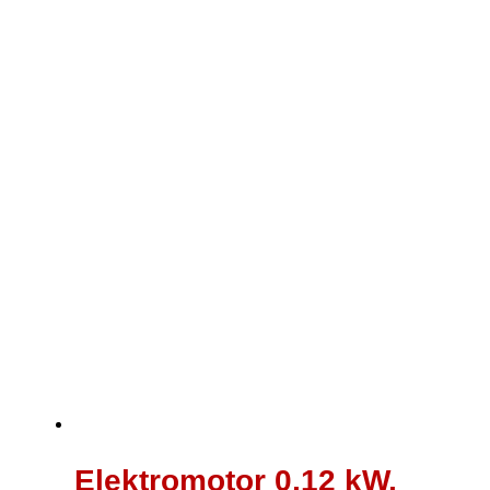
war:
ist:
90,00 €
69,00 €.
Elektromotor 0,12 kW,