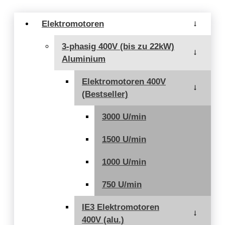
Elektromotoren
→
3-phasig 400V (bis zu 22kW)
→
Aluminium
Elektromotoren 400V
→
(Bestseller)
3000 U/min
1500 U/min
1000 U/min
750 U/min
IE3 Elektromotoren
→
400V (alu.)