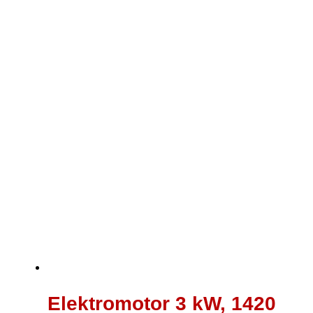
war:
ist:
225,00 €
170,00 €.
Elektromotor 3 kW, 1420