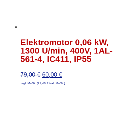
Elektromotor 0,06 kW,
1300 U/min, 400V, 1AL-
561-4, IC411, IP55
Ursprünglicher
Aktueller
79,00
€
60,00
€
Preis
Preis
zzgl. MwSt. (
71,40
€
inkl. MwSt.)
war:
ist:
79,00 €
60,00 €.