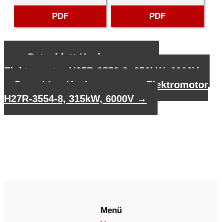
PDF
PDF
←
Datenblatt Hochspannungs-
Elektromotor H27R-3552-8, 250kW, 6000V
Datenblatt Hochspannungs-Elektromotor
H27R-3554-8, 315kW, 6000V
→
Menü