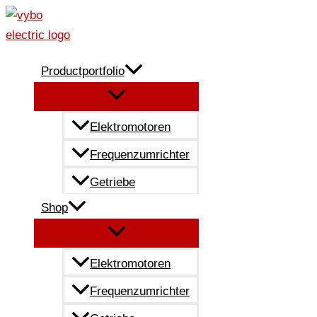
Zum
Inhalt
springen
Productportfolio
Elektromotoren
Frequenzumrichter
Getriebe
Shop
Elektromotoren
Frequenzumrichter